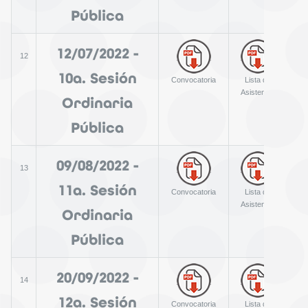
Pública
12/07/2022 -
12
10a. Sesión
Convocatoria
Lista de
A
Asistencia
Ordinaria
Pública
09/08/2022 -
13
11a. Sesión
Convocatoria
Lista de
A
Asistencia
Ordinaria
Pública
20/09/2022 -
14
12a. Sesión
Convocatoria
Lista de
A