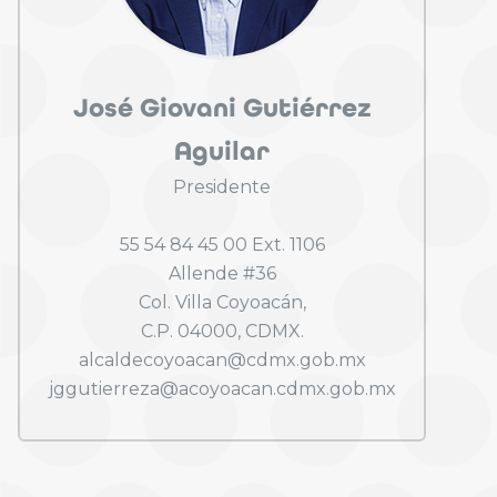
José Giovani Gutiérrez
Aguilar
Presidente
55 54 84 45 00 Ext. 1106
Allende #36
Col. Villa Coyoacán,
C.P. 04000, CDMX.
alcaldecoyoacan@cdmx.gob.mx
jggutierreza@acoyoacan.cdmx.gob.mx