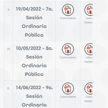
19/04/2022 - 7a.
9
Sesión
Convocatoria
Lista de
A
Asistencia
Ordinaria
Pública
10/05/2022 - 8a.
10
Sesión
Convocatoria
Lista de
A
Asistencia
Ordinaria
Pública
14/06/2022 - 9a.
11
Sesión
Convocatoria
Lista de
A
Asistencia
Ordinaria