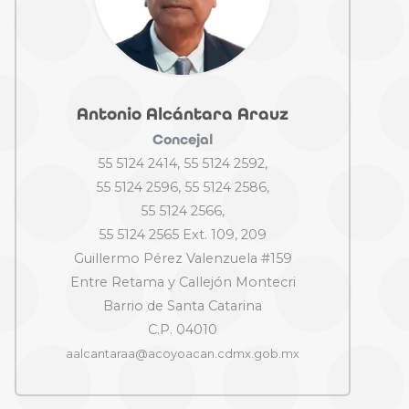
Antonio Alcántara Arauz
Concejal
55 5124 2414, 55 5124 2592,
55 5124 2596, 55 5124 2586,
55 5124 2566,
55 5124 2565 Ext. 109, 209
Guillermo Pérez Valenzuela #159
Entre Retama y Callejón Montecri
Barrio de Santa Catarina
C.P. 04010
aalcantaraa@acoyoacan.cdmx.gob.mx