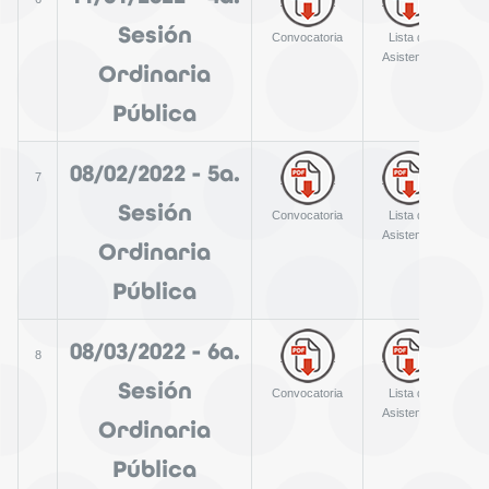
Sesión
Convocatoria
Lista de
A
Asistencia
Ordinaria
Pública
08/02/2022 - 5a.
7
Sesión
Convocatoria
Lista de
A
Asistencia
Ordinaria
Pública
08/03/2022 - 6a.
8
Sesión
Convocatoria
Lista de
A
Asistencia
Ordinaria
Pública