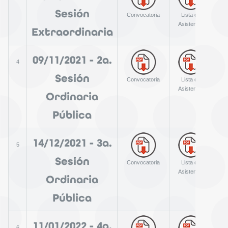
Sesión
Convocatoria
Lista de
A
Asistencia
Extraordinaria
09/11/2021 - 2a.
4
Sesión
Convocatoria
Lista de
A
Asistencia
Ordinaria
Pública
14/12/2021 - 3a.
5
Sesión
Convocatoria
Lista de
A
Asistencia
Ordinaria
Pública
11/01/2022 - 4a.
6