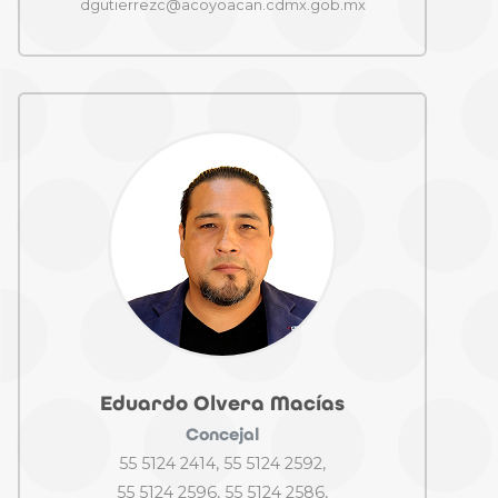
dgutierrezc@acoyoacan.cdmx.gob.mx
Eduardo Olvera Macías
Concejal
55 5124 2414, 55 5124 2592,
55 5124 2596, 55 5124 2586,