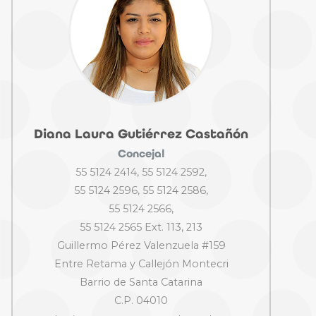
Diana Laura Gutiérrez Castañón
Concejal
55 5124 2414, 55 5124 2592,
55 5124 2596, 55 5124 2586,
55 5124 2566,
55 5124 2565 Ext. 113, 213
Guillermo Pérez Valenzuela #159
Entre Retama y Callejón Montecri
Barrio de Santa Catarina
C.P. 04010