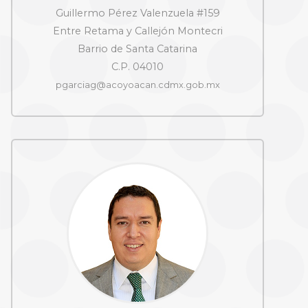
Guillermo Pérez Valenzuela #159
Entre Retama y Callejón Montecri
Barrio de Santa Catarina
C.P. 04010
pgarciag@acoyoacan.cdmx.gob.mx