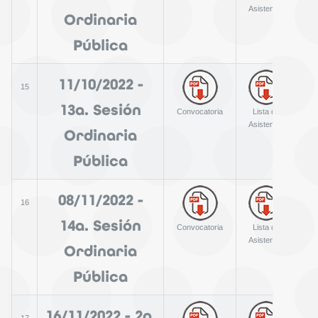
Asistencia
Ordinaria
Pública
11/10/2022 -
15
13a. Sesión
Convocatoria
Lista de
A
Asistencia
Ordinaria
Pública
08/11/2022 -
16
14a. Sesión
Convocatoria
Lista de
A
Asistencia
Ordinaria
Pública
16/11/2022 - 2a.