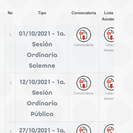
No
Tipo
Convocatoria
Lista de
A
Asistencia
01/10/2021 - 1a.
1
Sesión
Convocatoria
Lista de
A
Asistencia
Ordinaria
Solemne
12/10/2021 - 1a.
2
Sesión
Convocatoria
Lista de
A
Asistencia
Ordinaria
Pública
27/10/2021 - 1a.
3