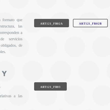
n formato que
ART121_FR02A
ART121_FR02B
tructura, las
corresponden a
de servicios
 obligados, de
les.
 Y
S
ART121_FR03
lativas a las