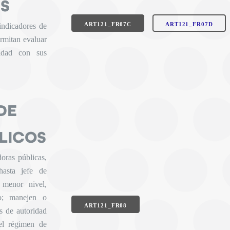
ES
ART121_FR07C
ART121_FR07D
indicadores de
ermitan evaluar
idad con sus
DE
LICOS
doras públicas,
hasta jefe de
 menor nivel,
co; manejen o
ART121_FR08
os de autoridad
 el régimen de