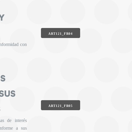
Y
ART121_FR04
onformidad con
ES
SUS
S
ART121_FR05
as de interés
onforme a sus