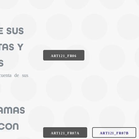
E SUS
TAS Y
ART121_FR06
S
cuenta de sus
RAMAS
 CON
ART121_FR07A
ART121_FR07B