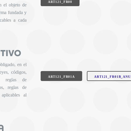
ART121_FR00
n el objeto de
forma fundada y
icables a cada
TIVO
bligado, en el
leyes, códigos,
ART121_FR01A
ART121_FR01B_ANU
n, reglas de
os, reglas de
 aplicables al
A