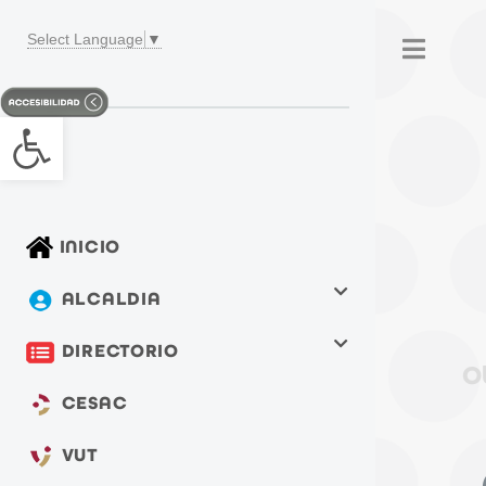
Select Language
▼
Togg
Open toolbar
INICIO
ALCALDIA
DIRECTORIO
O
CESAC
VUT